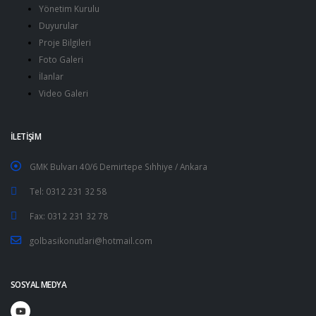
Yönetim Kurulu
Duyurular
Proje Bilgileri
Foto Galeri
İlanlar
Video Galeri
İLETİŞİM
GMK Bulvarı 40/6 Demirtepe Sıhhiye / Ankara
Tel: 0312 231 32 58
Fax: 0312 231 32 78
golbasikonutlari@hotmail.com
SOSYAL MEDYA