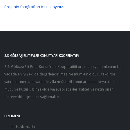
Projenin fotoğrafları için tıklayınız.
S.S. GÖLBAŞI ELİT EVLER KONUT YAPI KOOPERATİFİ
S.S. Gölbaşı Elit Evler Konut Yapı Kooperatifii ortakların yatırımlarının kısa
vadede en iyi şekilde değerlendirilmesi ve mümkün olduğu takdirde
yatırımlarının uzun vade de villa /müstakil konut arsasına veya ailece
mutlu ve huzurlu bir şekilde yaşayabilecekleri kaliteli ve nezih birer
daireye dönüşmesini sağlamaktır.
HIZLI MENÜ
Hakkımızda