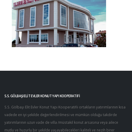
S.S. GÖLBAŞI ELİT EVLER KONUT YAPI KOOPERATİFİ
S.S. Gölbaşı Elit Evler Konut Yapı Kooperatifii ortakların yatırımlarının kısa
vadede en iyi şekilde değerlendirilmesi ve mümkün olduğu takdirde
yatırımlarının uzun vade de villa /müstakil konut arsasına veya ailece
mutlu ve huzurlu bir şekilde yaşayabilecekleri kaliteli ve nezih birer