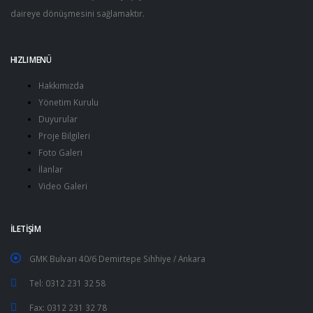
daireye dönüşmesini sağlamaktır.
HIZLI MENÜ
Hakkımızda
Yönetim Kurulu
Duyurular
Proje Bilgileri
Foto Galeri
İlanlar
Video Galeri
İLETİŞİM
GMK Bulvarı 40/6 Demirtepe Sıhhiye / Ankara
Tel: 0312 231 32 58
Fax: 0312 231 32 78